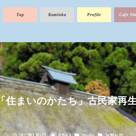
Top
Kominka
Profile
Cafe Sh
「住まいのかたち」古民家再
カテゴリー
カテゴリー
2022年1月5日
KBAA
Media
お知らせ