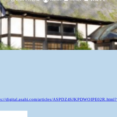
投稿日
著
者
ps://digital.asahi.com/articles/ASPDZ4SJKPDWOIPE02R.html?i