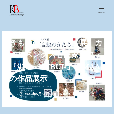
MENU
きものの街のキルト展 カ
ールベンクス古民家カフェ
『澁い -SHIBUI-』にMAA
の作品展示
カテゴリー
2025年5月30日
KBAA
お知らせ
投稿日
著
者